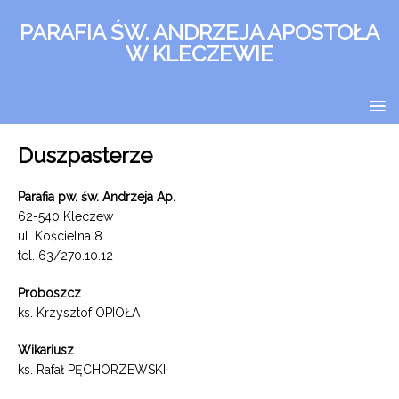
PARAFIA ŚW. ANDRZEJA APOSTOŁA
W KLECZEWIE
Duszpasterze
Parafia pw. św. Andrzeja Ap.
62-540 Kleczew
ul. Kościelna 8
tel. 63/270.10.12
Proboszcz
ks. Krzysztof OPIOŁA
Wikariusz
ks. Rafał PĘCHORZEWSKI