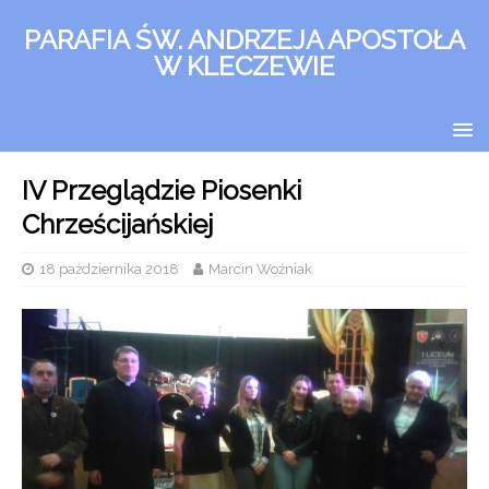
PARAFIA ŚW. ANDRZEJA APOSTOŁA
W KLECZEWIE
IV Przeglądzie Piosenki
Chrześcijańskiej
18 października 2018
Marcin Woźniak