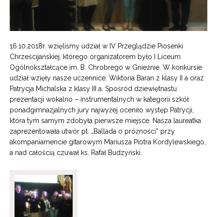
16.10.2018r. wzięliśmy udział w IV Przeglądzie Piosenki
Chrześcijańskiej, którego organizatorem było I Liceum
Ogólnokształcące im. B. Chrobrego w Gnieźnie. W konkursie
udział wzięły nasze uczennice: Wiktoria Baran z klasy II a oraz
Patrycja Michalska z klasy III a. Spośród dziewiętnastu
prezentacji wokalno – instrumentalnych w kategorii szkół
ponadgimnazjalnych jury najwyżej oceniło występ Patrycji,
która tym samym zdobyła pierwsze miejsce. Nasza laureatka
zaprezentowała utwór pt. „Ballada o próżności” przy
akompaniamencie gitarowym Mariusza Piotra Kordylewskiego,
a nad całością czuwał ks. Rafał Budzyński.